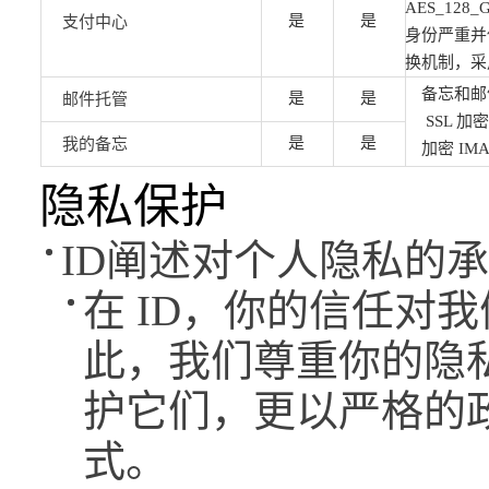
AES_1
是
是
支付中心
身份严重并
换机制，采
备忘和邮
是
是
邮件托管
SSL 加
是
是
我的备忘
加密 IM
隐私保护
ID阐述对个人隐私的
在 ID，你的信任对
此，我们尊重你的隐
护它们，更以严格的
式。